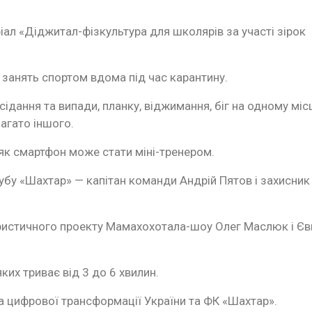
іал «Діджитал-фізкультура для школярів за участі зірок
 занять спортом вдома під час карантину.
дання та випади, планку, віджимання, біг на одному місц
багато іншого.
, як смартфон може стати міні-тренером.
убу «Шахтар» — капітан команди Андрій Пятов і захисник
мористичного проекту Мамахохотала-шоу Олег Маслюк і Єв
ких триває від 3 до 6 хвилин.
а цифрової трансформації України та ФК «Шахтар».