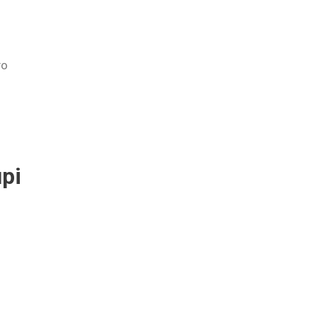
го
рі