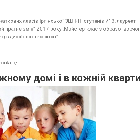
ткових класів Ірпінської ЗШ І-ІІІ ступенів √13, лауреат
кий прагне змін” 2017 року .Майстер-клас з образотворчо
етрадиційною технікою”.
-onlajn/
жному домі і в кожній кварти