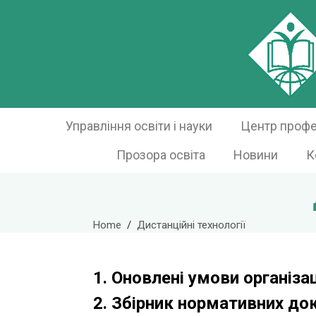
Управління освіти і науки
Центр профес
Прозора освіта
Новини
К
Home
Дистанційні технології
1.
Оновлені умови організац
2. Збірник нормативних док