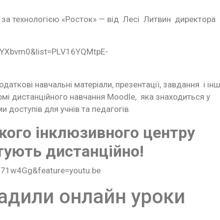
 за технологією «Росток» — від Лесі Литвин директора
drYXbvm0&list=PLV16YQMtpE-
аткові навчальні матеріали, презентації, завдання і інш
рмі дистанційного навчання Moodle, яка знаходиться у
и доступів для учнів та педагогів.
ького інклюзивного центру
тують дистанційно!
a71w4Gg&feature=youtu.be
вадили онлайн уроки