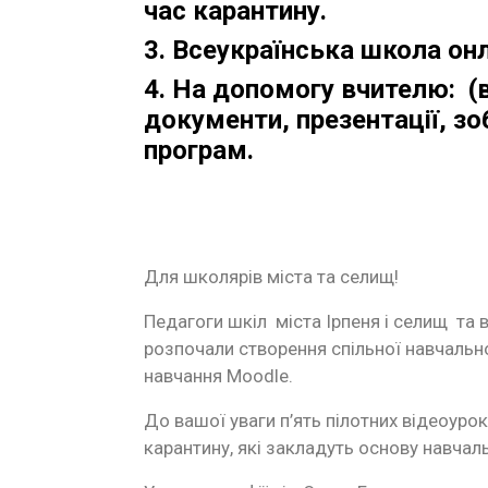
час карантину.
3. Всеукраїнська школа он
4. На допомогу вчителю: (в
документи, презентації, зо
програм.
Для школярів міста та селищ!
Педагоги шкіл міста Ірпеня і селищ та 
розпочали створення спільної навчальн
навчання Moodle.
До вашої уваги п’ять пілотних відеоуро
карантину, які закладуть основу навчал