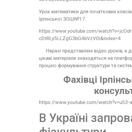
Урок математики для початкових класів
Ірпінської ЗОШ№17.
https://www.youtube.com/watch?v=jcO
cDtRLy5LLZgG3bG4bVzV0i&index=4
Наразі представлені відео уроків, а дод
цікаві матеріали знаходяться на платфо
процесі формування структури та систем
Фахівці Ірпінс
консуль
https://www.youtube.com/watch?v=u53-
В Україні запро