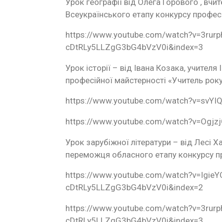
Урок географії від Олега Горового , вчи
Всеукраїнського етапу конкурсу профес
https://www.youtube.com/watch?v=3rur
cDtRLy5LLZgG3bG4bVzV0i&index=3
Урок історії – від Івана Козака, учите
професійної майстерності «Учитель рок
https://www.youtube.com/watch?v=svYIQ
https://www.youtube.com/watch?v=Ogjz
Урок зарубіжної літератури – від Лесі 
переможця обласного етапу конкурсу пр
https://www.youtube.com/watch?v=Igi
cDtRLy5LLZgG3bG4bVzV0i&index=2
https://www.youtube.com/watch?v=3rur
cDtRLy5LLZgG3bG4bVzV0i&index=3