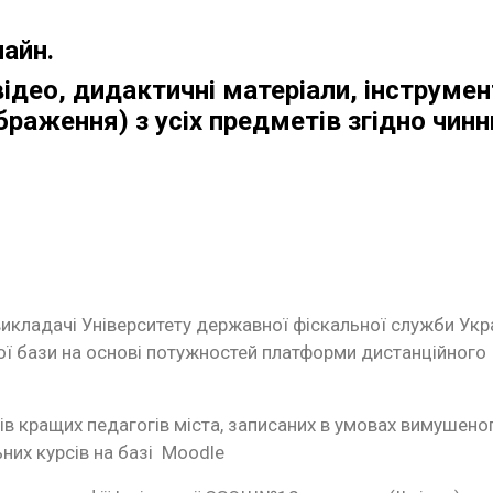
лайн.
ідео, дидактичні матеріали, інструмен
браження) з усіх предметів згідно чинн
викладачі Університету державної фіскальної служби Укр
ої бази на основі потужностей платформи дистанційного
ків кращих педагогів міста, записаних в умовах вимушено
ьних курсів на базі Moodle