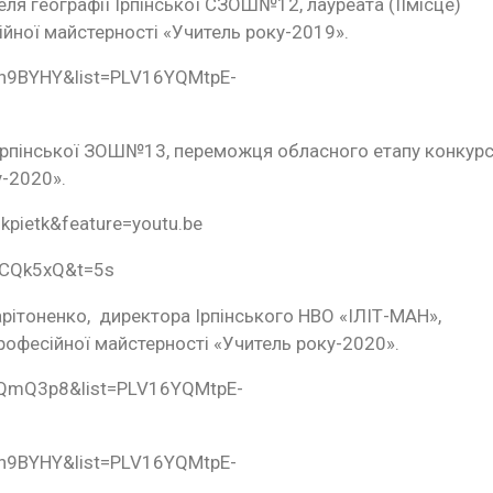
теля географії Ірпінської СЗОШ№12, лауреата (ІІмісце)
ійної майстерності «Учитель року-2019».
ph9BYHY&list=PLV16YQMtpE-
ля Ірпінської ЗОШ№13, переможця обласного етапу конкур
у-2020».
kpietk&feature=youtu.be
jCQk5xQ&t=5s
Харітоненко, директора Ірпінського НВО «ІЛІТ-МАН»,
офесійної майстерності «Учитель року-2020».
eYQmQ3p8&list=PLV16YQMtpE-
ph9BYHY&list=PLV16YQMtpE-