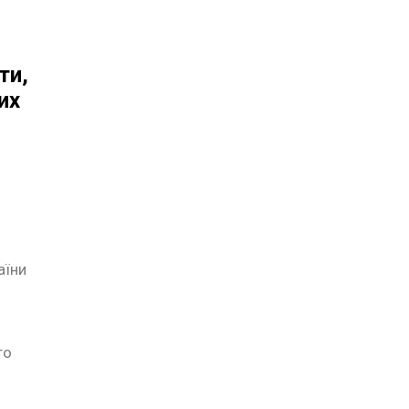
ти,
их
аїни
го