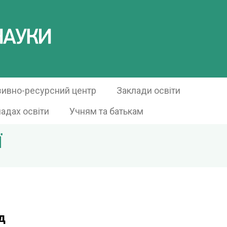
зивно-ресурсний центр
Заклади освіти
ладах освіти
Учням та батькам
Ї
д