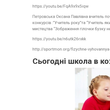
https://youtu.be/FqA9x9x5iqw
Петровська Оксана Павлівна вчитель поча
конкурсів :”Учитель року”та “Учитель я
мистецтва “Зображення гілочки бузку н
https://youtu.be/n6utk26rxkk
http://sportmon.org/fizychne-vyhovannya
Сьогодні школа в ко