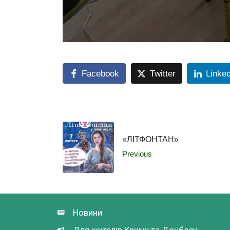
Facebook
Twitter
Linke
«ЛІТФОНТАН»
Previous
Новини
Для жителів Криму та Донбасу