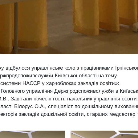
у відбулося управлінське коло з працівниками Ірпінсько
Держпродспоживслужби Київської області на тему
 системи НАССР у харчоблоках закладів освіти»:
лу Головного управління Держпродспоживслужби в Київськ
.В . Завітали почесні гості: начальник управління освіти 
області Білорус О.А., спеціаліст по дошкільному вихован
екторів закладів дошкільної освіти, старших медсестер 