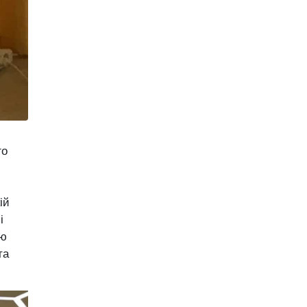
го
ій
і
ню
та