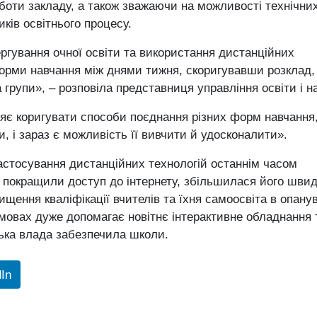
роботи закладу, а також зважаючи на можливості технічни
иків освітнього процесу.
ргування очної освіти та використання дистанційних
орми навчання між днями тижня, скоригувавши розклад, 
 групи», – розповіла представниця управління освіти і н
ляє коригувати способи поєднання різних форм навчання
 і зараз є можливість її вивчити й удосконалити».
астосування дистанційних технологій останнім часом
покращили доступ до інтернету, збільшилася його швид
ищення кваліфікації вчителів та їхня самоосвіта в опану
умовах дуже допомагає новітнє інтерактивне обладнання 
ська влада забезпечила школи.
dIn