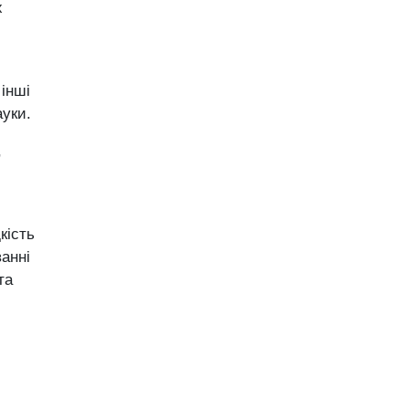
х
інші
ауки.
,
кість
ванні
та