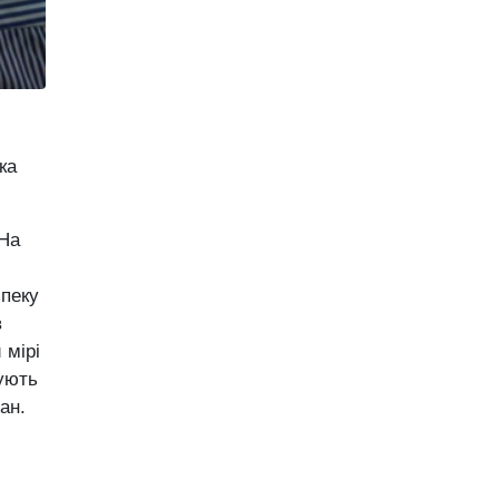
ка
 На
зпеку
в
 мірі
жують
ан.