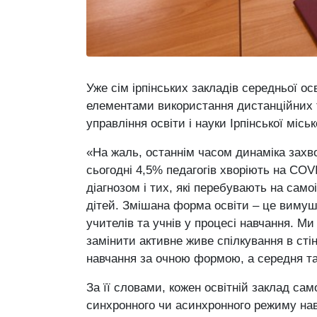
Уже сім ірпінських закладів середньої о
елементами використання дистанційних т
управління освіти і науки Ірпінської міськ
«На жаль, останнім часом динаміка захво
сьогодні 4,5% педагогів хворіють на COVI
діагнозом і тих, які перебувають на сам
дітей. Змішана форма освіти – це вимуш
учителів та учнів у процесі навчання. Ми
замінити активне живе спілкування в сті
навчання за очною формою, а середня та
За її словами, кожен освітній заклад са
синхронного чи асинхронного режиму нав