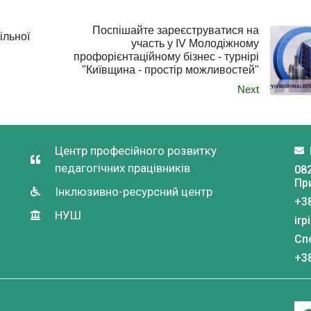
Поспішайте зареєструватися на
ільної
участь у IV Молодіжному
профорієнтаційному бізнес - турнірі
"Київщина - простір можливостей"
Next
Центр професійного розвитку
педагогічних працівників
082
Пр
Інклюзивно-ресурсний центр
+3
НУШ
irp
Сп
+38