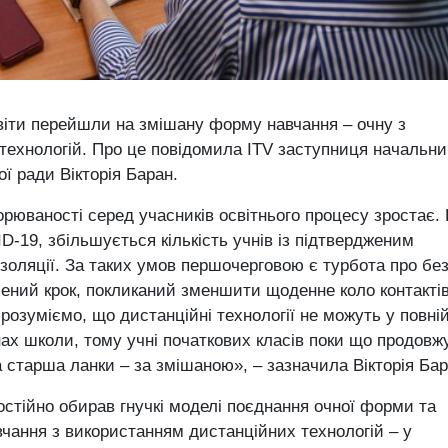
світи перейшли на змішану форму навчання – очну з
ехнологій. Про це повідомила ITV заступниця начальни
ої ради Вікторія Баран.
рюваності серед учасників освітнього процесу зростає.
D-19, збільшується кількість учнів із підтвердженим
оізоляції. За таких умов першочерговою є турбота про бе
ений крок, покликаний зменшити щоденне коло контакті
 розуміємо, що дистанційні технології не можуть у повній
нах школи, тому учні початкових класів поки що продов
 старша ланки – за змішаною», – зазначила Вікторія Бар
мостійно обирав гнучкі моделі поєднання очної форми та
чання з використанням дистанційних технологій – у