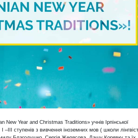
New Year and Christmas Traditions» учнів Ірпінської
І –ІІІ ступенів з вивчення іноземних мов ( школи лінгвіс
милу Благодушко, Сергія Желясова, Дашу Корявку та їх