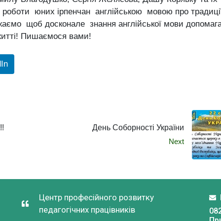
і роботи юних ірпенчан англійською мовою про традиці
аємо щоб досконале знання англійської мови допомаг
итті! Пишаємося вами!
dIn
!!
День Соборності України
Next
Центр професійного розвитку
педагогічних працівників
082
Пр