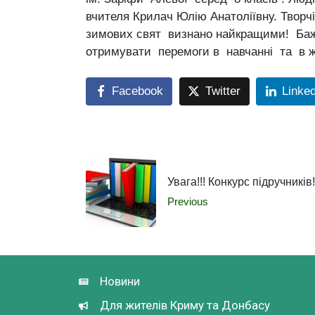
вчителя Крилач Юлію Анатоліївну. Творч
зимових свят визнано найкращими! Баж
отримувати перемоги в навчанні та в ж
Facebook
Twitter
Linke
Увага!!! Конкурс підручників!
Previous
Новини
Для жителів Криму та Донбасу