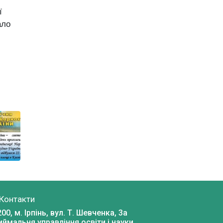
ї
ало
Контакти
00, м. Ірпінь, вул. Т. Шевченка, 3a
иймальня управління освіти і науки