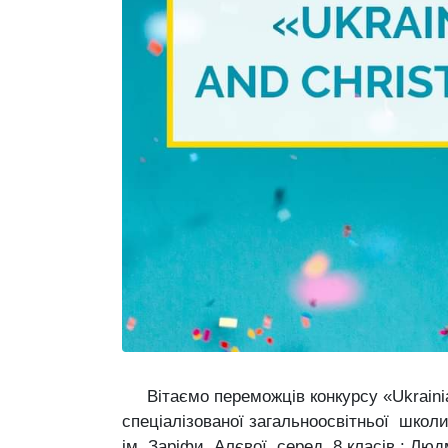
Вітаємо переможців конкурсу «Ukrainian 
спеціалізованої загальноосвітньої школи 
ім. Заріфи Алєвої серед 8 класів : Люд