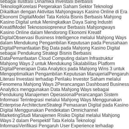
sebagai Ilustrasi Dinamika Investasi Berbasis
Teknologi
Korelasi Pergerakan Saham Sektor Teknologi
Dikaitkan dengan Aktivitas Mahjongways Kasino Online di Era
Ekonomi Digital
Model Tata Kelola Bisnis Berbasis Mahjong
Kasino Digital untuk Meningkatkan Daya Saing Industri
Kreatif
Model Teknososiopreneur Berbasis Mahjongways
Kasino Online dalam Mendorong Ekonomi Kreatif
Digital
Observasi Business Intelligence melalui Mahjong Ways
dalam Mendukung Pengambilan Keputusan pada Perusahaan
Digital
Pemanfaatan Big Data pada Mahjong Kasino Digital
sebagai Pendukung Strategi Bisnis Berbasis
Data
Pemanfaatan Cloud Computing dalam Infrastruktur
Mahjong Ways 2 untuk Mendukung Skalabilitas Platform
Digital
Penerapan Data Analytics pada Mahjong Wins 3 untuk
Mengoptimalkan Pengambilan Keputusan Manajerial
Pengaruh
Literasi Investasi terhadap Perilaku Investor Saham melalui
Fenomena Mahjong Ways 2
Perancangan Dashboard Business
Analytics menggunakan Data Mahjong Ways sebagai
Pendukung Manajemen Operasional
Perancangan Sistem
Informasi Terintegrasi melalui Mahjong Ways Menggunakan
Enterprise Architecture
Strategi Pemasaran Digital pada Kasino
Digital Menggunakan Pendekatan Omnichannel
Marketing
Studi Manajemen Risiko Digital melalui Mahjong
Ways 2 dalam Perspektif Tata Kelola Teknologi
Informasi
Verifikasi Pengaruh User Experience terhadap