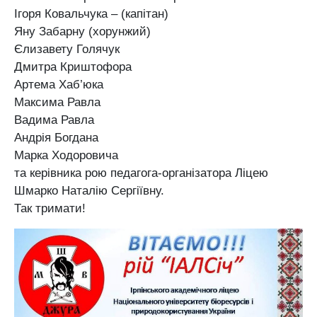
Ігоря Ковальчука – (капітан)
Яну Забарну (хорунжий)
Єлизавету Голячук
Дмитра Криштофора
Артема Хаб’юка
Максима Равла
Вадима Равла
Андрія Богдана
Марка Ходоровича
та керівника рою педагога-організатора Ліцею
Шмарко Наталію Сергіївну.
Так тримати!