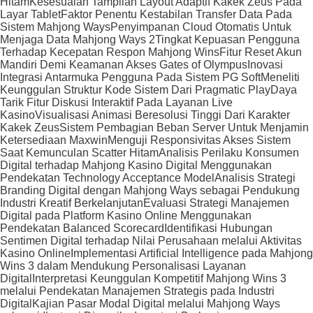
Hitam
Kesesuaian Tampilan Layout Adaptif Kakek Zeus Pada
Layar Tablet
Faktor Penentu Kestabilan Transfer Data Pada
Sistem Mahjong Ways
Penyimpanan Cloud Otomatis Untuk
Menjaga Data Mahjong Ways 2
Tingkat Kepuasan Pengguna
Terhadap Kecepatan Respon Mahjong Wins
Fitur Reset Akun
Mandiri Demi Keamanan Akses Gates of Olympus
Inovasi
Integrasi Antarmuka Pengguna Pada Sistem PG Soft
Meneliti
Keunggulan Struktur Kode Sistem Dari Pragmatic Play
Daya
Tarik Fitur Diskusi Interaktif Pada Layanan Live
Kasino
Visualisasi Animasi Beresolusi Tinggi Dari Karakter
Kakek Zeus
Sistem Pembagian Beban Server Untuk Menjamin
Ketersediaan Maxwin
Menguji Responsivitas Akses Sistem
Saat Kemunculan Scatter Hitam
Analisis Perilaku Konsumen
Digital terhadap Mahjong Kasino Digital Menggunakan
Pendekatan Technology Acceptance Model
Analisis Strategi
Branding Digital dengan Mahjong Ways sebagai Pendukung
Industri Kreatif Berkelanjutan
Evaluasi Strategi Manajemen
Digital pada Platform Kasino Online Menggunakan
Pendekatan Balanced Scorecard
Identifikasi Hubungan
Sentimen Digital terhadap Nilai Perusahaan melalui Aktivitas
Kasino Online
Implementasi Artificial Intelligence pada Mahjong
Wins 3 dalam Mendukung Personalisasi Layanan
Digital
Interpretasi Keunggulan Kompetitif Mahjong Wins 3
melalui Pendekatan Manajemen Strategis pada Industri
Digital
Kajian Pasar Modal Digital melalui Mahjong Ways