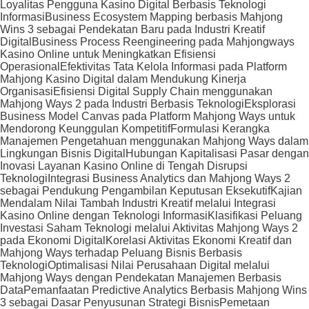
Loyalitas Pengguna Kasino Digital Berbasis Teknologi
Informasi
Business Ecosystem Mapping berbasis Mahjong
Wins 3 sebagai Pendekatan Baru pada Industri Kreatif
Digital
Business Process Reengineering pada Mahjongways
Kasino Online untuk Meningkatkan Efisiensi
Operasional
Efektivitas Tata Kelola Informasi pada Platform
Mahjong Kasino Digital dalam Mendukung Kinerja
Organisasi
Efisiensi Digital Supply Chain menggunakan
Mahjong Ways 2 pada Industri Berbasis Teknologi
Eksplorasi
Business Model Canvas pada Platform Mahjong Ways untuk
Mendorong Keunggulan Kompetitif
Formulasi Kerangka
Manajemen Pengetahuan menggunakan Mahjong Ways dalam
Lingkungan Bisnis Digital
Hubungan Kapitalisasi Pasar dengan
Inovasi Layanan Kasino Online di Tengah Disrupsi
Teknologi
Integrasi Business Analytics dan Mahjong Ways 2
sebagai Pendukung Pengambilan Keputusan Eksekutif
Kajian
Mendalam Nilai Tambah Industri Kreatif melalui Integrasi
Kasino Online dengan Teknologi Informasi
Klasifikasi Peluang
Investasi Saham Teknologi melalui Aktivitas Mahjong Ways 2
pada Ekonomi Digital
Korelasi Aktivitas Ekonomi Kreatif dan
Mahjong Ways terhadap Peluang Bisnis Berbasis
Teknologi
Optimalisasi Nilai Perusahaan Digital melalui
Mahjong Ways dengan Pendekatan Manajemen Berbasis
Data
Pemanfaatan Predictive Analytics Berbasis Mahjong Wins
3 sebagai Dasar Penyusunan Strategi Bisnis
Pemetaan