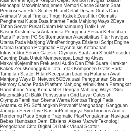
Kasino
Pentingnya Respon Cepat Tombol Navigasi Dalam
Mencapai Maxwin
Manajemen Memori Cache Sistem Saat
Pemrosesan Efek Scatter Hitam
Detail Desain Grafis Dan
Animasi Visual Tingkat Tinggi Kakek Zeus
Fitur Otomatis
Penghemat Kuota Data Internet Pada Mahjong Ways 2
Daya
Tahan Server Pusat Dalam Menampung Trafik Live
Kasino
Kustomisasi Antarmuka Pengguna Sesuai Kebutuhan
Pada Platform PG Soft
Kemudahan Aksesibilitas Fitur Navigasi
Utama Pada Mahjong Wins
Pentingnya Efisiensi Script Engine
Utama Garapan Pragmatic Play
Analisis Ketahanan
Infrastruktur Server Gates of Olympus Saat Jam Sibuk
Prosedur
Caching Data Untuk Mempercepat Loading Akses
Maxwin
Kejernihan Frekuensi Audio Dan Efek Suara Karakter
Kakek Zeus
Keunggulan Tata Letak Komponen Grafis Pada
Tampilan Scatter Hitam
Kecepatan Loading Halaman Awal
Mahjong Ways Di Network 5G
Evaluasi Penggunaan Sistem
Memory Cache Pada Platform Mahjong Wins
Kriteria Perangkat
Handphone Yang Kompatibel Dengan Mahjong Ways 2
Sisi
Matematika Di Balik Penyusunan Grid Layar Gates of
Olympus
Pemilihan Skema Warna Kontras Tinggi Pada
Antarmuka PG Soft
Langkah Preventif Menghadapi Gangguan
Jaringan Server Live Kasino
Pentingnya Synchronous Audio
Rendering Pada Engine Pragmatic Play
Pengalaman Navigasi
Bebas Hambatan Demi Efisiensi Akses Maxwin
Teknologi
Pengolahan Citra Digital Di Balik Visual Scatter