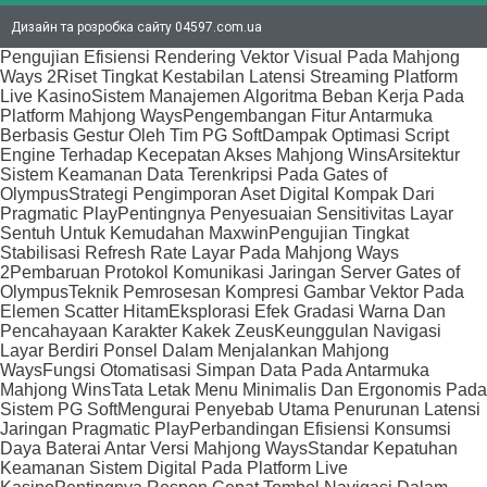
Дизайн та розробка сайту 04597.com.ua
Pengujian Efisiensi Rendering Vektor Visual Pada Mahjong
Ways 2
Riset Tingkat Kestabilan Latensi Streaming Platform
Live Kasino
Sistem Manajemen Algoritma Beban Kerja Pada
Platform Mahjong Ways
Pengembangan Fitur Antarmuka
Berbasis Gestur Oleh Tim PG Soft
Dampak Optimasi Script
Engine Terhadap Kecepatan Akses Mahjong Wins
Arsitektur
Sistem Keamanan Data Terenkripsi Pada Gates of
Olympus
Strategi Pengimporan Aset Digital Kompak Dari
Pragmatic Play
Pentingnya Penyesuaian Sensitivitas Layar
Sentuh Untuk Kemudahan Maxwin
Pengujian Tingkat
Stabilisasi Refresh Rate Layar Pada Mahjong Ways
2
Pembaruan Protokol Komunikasi Jaringan Server Gates of
Olympus
Teknik Pemrosesan Kompresi Gambar Vektor Pada
Elemen Scatter Hitam
Eksplorasi Efek Gradasi Warna Dan
Pencahayaan Karakter Kakek Zeus
Keunggulan Navigasi
Layar Berdiri Ponsel Dalam Menjalankan Mahjong
Ways
Fungsi Otomatisasi Simpan Data Pada Antarmuka
Mahjong Wins
Tata Letak Menu Minimalis Dan Ergonomis Pada
Sistem PG Soft
Mengurai Penyebab Utama Penurunan Latensi
Jaringan Pragmatic Play
Perbandingan Efisiensi Konsumsi
Daya Baterai Antar Versi Mahjong Ways
Standar Kepatuhan
Keamanan Sistem Digital Pada Platform Live