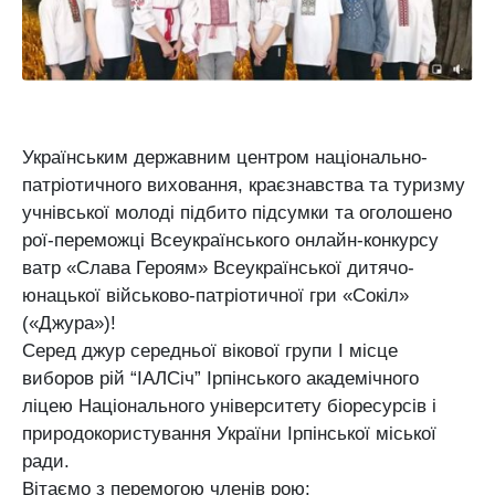
Українським державним центром національно-
патріотичного виховання, краєзнавства та туризму
учнівської молоді підбито підсумки та оголошено
рої-переможці Всеукраїнського онлайн-конкурсу
ватр «Слава Героям» Всеукраїнської дитячо-
юнацької військово-патріотичної гри «Сокіл»
(«Джура»)!
Серед джур середньої вікової групи І місце
виборов рій “ІАЛСіч” Ірпінського академічного
ліцею Національного університету біоресурсів і
природокористування України Ірпінської міської
ради.
Вітаємо з перемогою членів рою: