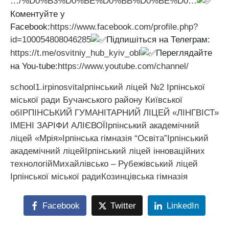
…/%D0%B3%D0%BE%D0%BB%D0%BE%D0…
Коментуйте у
Facebook:
https://www.facebook.com/profile.php?
id=100054808046285
Підпишіться на Телеграм:
https://t.me/osvitniy_hub_kyiv_obl
Переглядайте
на You-tube:
https://www.youtube.com/channel/
school1.irpinosvita
Ірпінський ліцей №2 Ірпінської
міської ради Бучанського району Київської
об
ІРПІНСЬКИЙ ГУМАНІТАРНИЙ ЛІЦЕЙ «ЛІНГВІСТ»
ІМЕНІ ЗАРІФИ АЛІЄВОЇ
Ірпінський академічний
ліцей «Мрія»
Ірпінська гімназія “Освіта”
Ірпінський
академічний ліцей
Ірпінський ліцей інноваційних
технологій
Михайлівсько – Рубежівський ліцей
Ірпінської міської ради
Козинцівська гімназія
Facebook
Twitter
LinkedIn