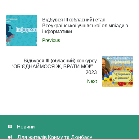
Відбувся ІІІ (обласний) етап
Всеукраїнської учнівської олімпіади з
інформатики
Previous
Відбувся ІІІ (обласний) конкурсу
“ОБ’ЄДНАЙМОСЯ Ж, БРАТИ МОЇ!” –
2023
Next
Новини
Для жителів Криму та Донбасу