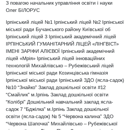
З повагою начальник управління освіти і науки
Олег БІЛОРУС
Ірпінський ліцей №1 Ірпінський ліцей №2 Ірпінської
міської ради Бучанського району Київської об
Ірпінський ліцей 3 Ірпінський академічний ліцей
ІРПІНСЬКИЙ ГУМАНІТАРНИЙ ЛІЦЕЙ «ЛІНГВІСТ»
ІМЕНІ ЗАРІФИ АЛІЄВОЇ Ірпінський академічний
ліцей «Мрія» Ірпінський ліцей інноваційних
технологій Михайлівсько – Рубежівський ліцей
Ірпінської міської ради Козинцівська гімназія
Ірпінської міської ради Ірпінський ЗДО (ясла-садок)
№10 “Знайко” Заклад дошкільної освіти #12
“Смайлик” м.Ірпінь Заклад дошкільної освіти
“Колібрі” Дошкільний навчальний заклад ясла-
садок 7 “Бджілка” м.Ірпінь Заклад дошкільної
освіти (ясла-садок) № 5 “Червона калина” ЗДО
“Червона Шапочка” Михайлівсько – Рубежівської