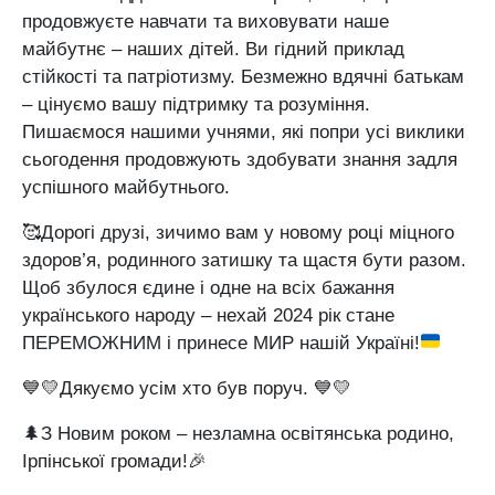
продовжуєте навчати та виховувати наше
майбутнє – наших дітей. Ви гідний приклад
стійкості та патріотизму. Безмежно вдячні батькам
– цінуємо вашу підтримку та розуміння.
Пишаємося нашими учнями, які попри усі виклики
сьогодення продовжують здобувати знання задля
успішного майбутнього.
🥰
Дорогі друзі, зичимо вам у новому році міцного
здоров’я, родинного затишку та щастя бути разом.
Щоб збулося єдине і одне на всіх бажання
українського народу – нехай 2024 рік стане
ПЕРЕМОЖНИМ і принесе МИР нашій Україні!
💙💛Дякуємо усім хто був поруч. 💙💛
🌲З Новим роком – незламна освітянська родино,
Ірпінської громади!🎉