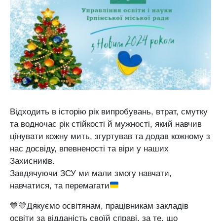
Відходить в історію рік випробувань, втрат, смутку
та водночас рік стійкості й мужності, який навчив
цінувати кожну мить, згуртував та додав кожному з
нас досвіду, впевненості та віри у наших
Захисників.
Завдячуючи ЗСУ ми мали змогу навчати,
навчатися, та перемагати
💙💛Дякуємо освітянам, працівникам закладів
освіти за відданість своїй справі, за те, що