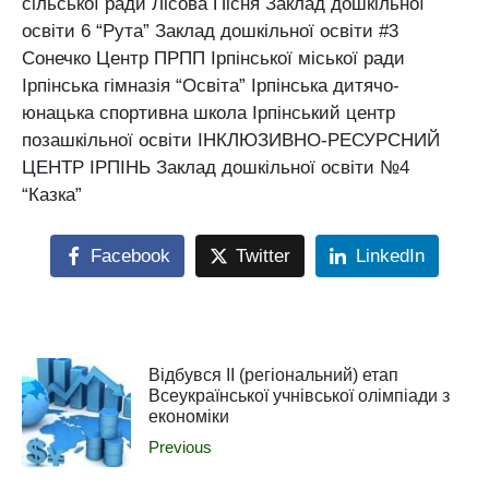
сільської ради Лісова Пісня Заклад дошкільної
освіти 6 “Рута” Заклад дошкільної освіти #3
Сонечко Центр ПРПП Ірпінської міської ради
Ірпінська гімназія “Освіта” Ірпінська дитячо-
юнацька спортивна школа Ірпінський центр
позашкільної освіти ІНКЛЮЗИВНО-РЕСУРСНИЙ
ЦЕНТР ІРПІНЬ Заклад дошкільної освіти №4
“Казка”
Facebook
Twitter
LinkedIn
Відбувся ІІ (регіональний) етап
Всеукраїнської учнівської олімпіади з
економіки
Previous