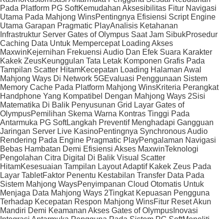
Pada Platform PG Soft
Kemudahan Aksesibilitas Fitur Navigasi
Utama Pada Mahjong Wins
Pentingnya Efisiensi Script Engine
Utama Garapan Pragmatic Play
Analisis Ketahanan
Infrastruktur Server Gates of Olympus Saat Jam Sibuk
Prosedur
Caching Data Untuk Mempercepat Loading Akses
Maxwin
Kejernihan Frekuensi Audio Dan Efek Suara Karakter
Kakek Zeus
Keunggulan Tata Letak Komponen Grafis Pada
Tampilan Scatter Hitam
Kecepatan Loading Halaman Awal
Mahjong Ways Di Network 5G
Evaluasi Penggunaan Sistem
Memory Cache Pada Platform Mahjong Wins
Kriteria Perangkat
Handphone Yang Kompatibel Dengan Mahjong Ways 2
Sisi
Matematika Di Balik Penyusunan Grid Layar Gates of
Olympus
Pemilihan Skema Warna Kontras Tinggi Pada
Antarmuka PG Soft
Langkah Preventif Menghadapi Gangguan
Jaringan Server Live Kasino
Pentingnya Synchronous Audio
Rendering Pada Engine Pragmatic Play
Pengalaman Navigasi
Bebas Hambatan Demi Efisiensi Akses Maxwin
Teknologi
Pengolahan Citra Digital Di Balik Visual Scatter
Hitam
Kesesuaian Tampilan Layout Adaptif Kakek Zeus Pada
Layar Tablet
Faktor Penentu Kestabilan Transfer Data Pada
Sistem Mahjong Ways
Penyimpanan Cloud Otomatis Untuk
Menjaga Data Mahjong Ways 2
Tingkat Kepuasan Pengguna
Terhadap Kecepatan Respon Mahjong Wins
Fitur Reset Akun
Mandiri Demi Keamanan Akses Gates of Olympus
Inovasi