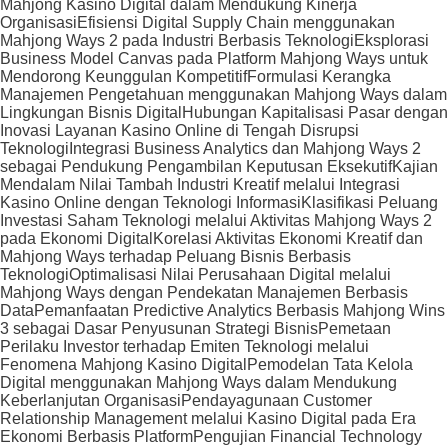
Mahjong Kasino Digital dalam Mendukung Kinerja
Organisasi
Efisiensi Digital Supply Chain menggunakan
Mahjong Ways 2 pada Industri Berbasis Teknologi
Eksplorasi
Business Model Canvas pada Platform Mahjong Ways untuk
Mendorong Keunggulan Kompetitif
Formulasi Kerangka
Manajemen Pengetahuan menggunakan Mahjong Ways dalam
Lingkungan Bisnis Digital
Hubungan Kapitalisasi Pasar dengan
Inovasi Layanan Kasino Online di Tengah Disrupsi
Teknologi
Integrasi Business Analytics dan Mahjong Ways 2
sebagai Pendukung Pengambilan Keputusan Eksekutif
Kajian
Mendalam Nilai Tambah Industri Kreatif melalui Integrasi
Kasino Online dengan Teknologi Informasi
Klasifikasi Peluang
Investasi Saham Teknologi melalui Aktivitas Mahjong Ways 2
pada Ekonomi Digital
Korelasi Aktivitas Ekonomi Kreatif dan
Mahjong Ways terhadap Peluang Bisnis Berbasis
Teknologi
Optimalisasi Nilai Perusahaan Digital melalui
Mahjong Ways dengan Pendekatan Manajemen Berbasis
Data
Pemanfaatan Predictive Analytics Berbasis Mahjong Wins
3 sebagai Dasar Penyusunan Strategi Bisnis
Pemetaan
Perilaku Investor terhadap Emiten Teknologi melalui
Fenomena Mahjong Kasino Digital
Pemodelan Tata Kelola
Digital menggunakan Mahjong Ways dalam Mendukung
Keberlanjutan Organisasi
Pendayagunaan Customer
Relationship Management melalui Kasino Digital pada Era
Ekonomi Berbasis Platform
Pengujian Financial Technology