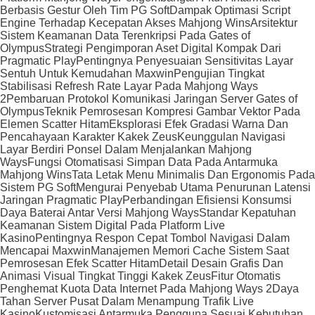
Berbasis Gestur Oleh Tim PG Soft
Dampak Optimasi Script
Engine Terhadap Kecepatan Akses Mahjong Wins
Arsitektur
Sistem Keamanan Data Terenkripsi Pada Gates of
Olympus
Strategi Pengimporan Aset Digital Kompak Dari
Pragmatic Play
Pentingnya Penyesuaian Sensitivitas Layar
Sentuh Untuk Kemudahan Maxwin
Pengujian Tingkat
Stabilisasi Refresh Rate Layar Pada Mahjong Ways
2
Pembaruan Protokol Komunikasi Jaringan Server Gates of
Olympus
Teknik Pemrosesan Kompresi Gambar Vektor Pada
Elemen Scatter Hitam
Eksplorasi Efek Gradasi Warna Dan
Pencahayaan Karakter Kakek Zeus
Keunggulan Navigasi
Layar Berdiri Ponsel Dalam Menjalankan Mahjong
Ways
Fungsi Otomatisasi Simpan Data Pada Antarmuka
Mahjong Wins
Tata Letak Menu Minimalis Dan Ergonomis Pada
Sistem PG Soft
Mengurai Penyebab Utama Penurunan Latensi
Jaringan Pragmatic Play
Perbandingan Efisiensi Konsumsi
Daya Baterai Antar Versi Mahjong Ways
Standar Kepatuhan
Keamanan Sistem Digital Pada Platform Live
Kasino
Pentingnya Respon Cepat Tombol Navigasi Dalam
Mencapai Maxwin
Manajemen Memori Cache Sistem Saat
Pemrosesan Efek Scatter Hitam
Detail Desain Grafis Dan
Animasi Visual Tingkat Tinggi Kakek Zeus
Fitur Otomatis
Penghemat Kuota Data Internet Pada Mahjong Ways 2
Daya
Tahan Server Pusat Dalam Menampung Trafik Live
Kasino
Kustomisasi Antarmuka Pengguna Sesuai Kebutuhan