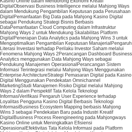
Kasino Online dalam Mendorong Ekonomi Kreatif
Digital
Observasi Business Intelligence melalui Mahjong Ways
dalam Mendukung Pengambilan Keputusan pada Perusahaan
Digital
Pemanfaatan Big Data pada Mahjong Kasino Digital
sebagai Pendukung Strategi Bisnis Berbasis
Data
Pemanfaatan Cloud Computing dalam Infrastruktur
Mahjong Ways 2 untuk Mendukung Skalabilitas Platform
Digital
Penerapan Data Analytics pada Mahjong Wins 3 untuk
Mengoptimalkan Pengambilan Keputusan Manajerial
Pengaruh
Literasi Investasi terhadap Perilaku Investor Saham melalui
Fenomena Mahjong Ways 2
Perancangan Dashboard Business
Analytics menggunakan Data Mahjong Ways sebagai
Pendukung Manajemen Operasional
Perancangan Sistem
Informasi Terintegrasi melalui Mahjong Ways Menggunakan
Enterprise Architecture
Strategi Pemasaran Digital pada Kasino
Digital Menggunakan Pendekatan Omnichannel
Marketing
Studi Manajemen Risiko Digital melalui Mahjong
Ways 2 dalam Perspektif Tata Kelola Teknologi
Informasi
Verifikasi Pengaruh User Experience terhadap
Loyalitas Pengguna Kasino Digital Berbasis Teknologi
Informasi
Business Ecosystem Mapping berbasis Mahjong
Wins 3 sebagai Pendekatan Baru pada Industri Kreatif
Digital
Business Process Reengineering pada Mahjongways
Kasino Online untuk Meningkatkan Efisiensi
Operasional
Efektivitas Tata Kelola Informasi pada Platform