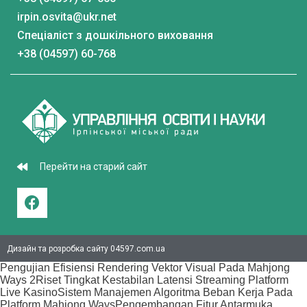
irpin.osvita@ukr.net
Спеціаліст з дошкільного виховання
+38 (04597) 60-768
Перейти на старий сайт
Дизайн та розробка сайту 04597.com.ua
Pengujian Efisiensi Rendering Vektor Visual Pada Mahjong
Ways 2
Riset Tingkat Kestabilan Latensi Streaming Platform
Live Kasino
Sistem Manajemen Algoritma Beban Kerja Pada
Platform Mahjong Ways
Pengembangan Fitur Antarmuka