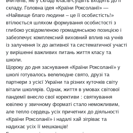
вчителів, які у складі класів-суцвіть входять до її
складу. Головна ідея «Країни Роксоланії» —
«Найвище благо людини – це її особистість!»
втілюється шляхом формування особистості з
глибоко усвідомленою громадянською позицією і
забезпечує комплексний виховний вплив на учнів
із залучення їх до активної та систематичної участі
у вирішенні важливих питань життя класу та
школи.
Щороку до дня заснування «Країни Роксоланії» у
школі готувалось велелюдне свято, друзі та
партнери з усієї України та різних куточків світу
вітали школярів. Однак, життя в умовах світової
пандемії внесло свої корективи : святкування
ювілею у звичному форматі стало неможливим,
але тепло сердець усіх причетних до діяльності
«Країни Роксоланії» і надалі хай зігріває та
надихає усіх її мешканців!