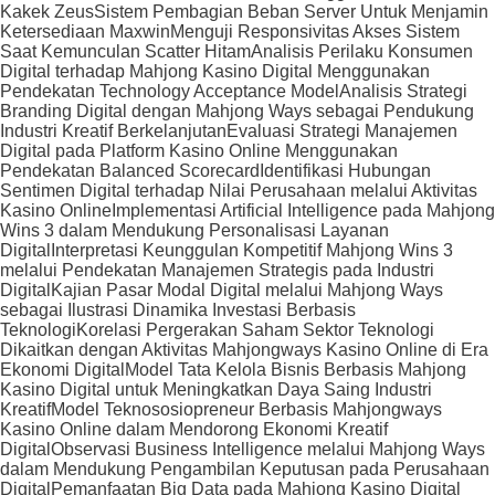
Kakek Zeus
Sistem Pembagian Beban Server Untuk Menjamin
Ketersediaan Maxwin
Menguji Responsivitas Akses Sistem
Saat Kemunculan Scatter Hitam
Analisis Perilaku Konsumen
Digital terhadap Mahjong Kasino Digital Menggunakan
Pendekatan Technology Acceptance Model
Analisis Strategi
Branding Digital dengan Mahjong Ways sebagai Pendukung
Industri Kreatif Berkelanjutan
Evaluasi Strategi Manajemen
Digital pada Platform Kasino Online Menggunakan
Pendekatan Balanced Scorecard
Identifikasi Hubungan
Sentimen Digital terhadap Nilai Perusahaan melalui Aktivitas
Kasino Online
Implementasi Artificial Intelligence pada Mahjong
Wins 3 dalam Mendukung Personalisasi Layanan
Digital
Interpretasi Keunggulan Kompetitif Mahjong Wins 3
melalui Pendekatan Manajemen Strategis pada Industri
Digital
Kajian Pasar Modal Digital melalui Mahjong Ways
sebagai Ilustrasi Dinamika Investasi Berbasis
Teknologi
Korelasi Pergerakan Saham Sektor Teknologi
Dikaitkan dengan Aktivitas Mahjongways Kasino Online di Era
Ekonomi Digital
Model Tata Kelola Bisnis Berbasis Mahjong
Kasino Digital untuk Meningkatkan Daya Saing Industri
Kreatif
Model Teknososiopreneur Berbasis Mahjongways
Kasino Online dalam Mendorong Ekonomi Kreatif
Digital
Observasi Business Intelligence melalui Mahjong Ways
dalam Mendukung Pengambilan Keputusan pada Perusahaan
Digital
Pemanfaatan Big Data pada Mahjong Kasino Digital