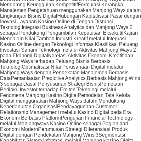
Mendorong Keunggulan Kompetitif
Formulasi Kerangka
Manajemen Pengetahuan menggunakan Mahjong Ways dalam
Lingkungan Bisnis Digital
Hubungan Kapitalisasi Pasar dengan
Inovasi Layanan Kasino Online di Tengah Disrupsi
Teknologi
Integrasi Business Analytics dan Mahjong Ways 2
sebagai Pendukung Pengambilan Keputusan Eksekutif
Kajian
Mendalam Nilai Tambah Industri Kreatif melalui Integrasi
Kasino Online dengan Teknologi Informasi
Klasifikasi Peluang
Investasi Saham Teknologi melalui Aktivitas Mahjong Ways 2
pada Ekonomi Digital
Korelasi Aktivitas Ekonomi Kreatif dan
Mahjong Ways terhadap Peluang Bisnis Berbasis
Teknologi
Optimalisasi Nilai Perusahaan Digital melalui
Mahjong Ways dengan Pendekatan Manajemen Berbasis
Data
Pemanfaatan Predictive Analytics Berbasis Mahjong Wins
3 sebagai Dasar Penyusunan Strategi Bisnis
Pemetaan
Perilaku Investor terhadap Emiten Teknologi melalui
Fenomena Mahjong Kasino Digital
Pemodelan Tata Kelola
Digital menggunakan Mahjong Ways dalam Mendukung
Keberlanjutan Organisasi
Pendayagunaan Customer
Relationship Management melalui Kasino Digital pada Era
Ekonomi Berbasis Platform
Pengujian Financial Technology
melalui Mahjongways Kasino Online sebagai Bagian dari
Ekonomi Modern
Perumusan Strategi Diferensiasi Produk
Digital dengan Pendekatan Mahjong Wins 3
Segmentasi
Kapabilitas Sistem Informasi melalui Mahjong Kasino Digital