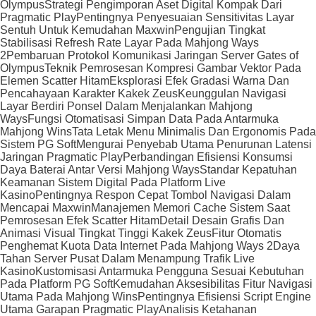
Olympus
Strategi Pengimporan Aset Digital Kompak Dari
Pragmatic Play
Pentingnya Penyesuaian Sensitivitas Layar
Sentuh Untuk Kemudahan Maxwin
Pengujian Tingkat
Stabilisasi Refresh Rate Layar Pada Mahjong Ways
2
Pembaruan Protokol Komunikasi Jaringan Server Gates of
Olympus
Teknik Pemrosesan Kompresi Gambar Vektor Pada
Elemen Scatter Hitam
Eksplorasi Efek Gradasi Warna Dan
Pencahayaan Karakter Kakek Zeus
Keunggulan Navigasi
Layar Berdiri Ponsel Dalam Menjalankan Mahjong
Ways
Fungsi Otomatisasi Simpan Data Pada Antarmuka
Mahjong Wins
Tata Letak Menu Minimalis Dan Ergonomis Pada
Sistem PG Soft
Mengurai Penyebab Utama Penurunan Latensi
Jaringan Pragmatic Play
Perbandingan Efisiensi Konsumsi
Daya Baterai Antar Versi Mahjong Ways
Standar Kepatuhan
Keamanan Sistem Digital Pada Platform Live
Kasino
Pentingnya Respon Cepat Tombol Navigasi Dalam
Mencapai Maxwin
Manajemen Memori Cache Sistem Saat
Pemrosesan Efek Scatter Hitam
Detail Desain Grafis Dan
Animasi Visual Tingkat Tinggi Kakek Zeus
Fitur Otomatis
Penghemat Kuota Data Internet Pada Mahjong Ways 2
Daya
Tahan Server Pusat Dalam Menampung Trafik Live
Kasino
Kustomisasi Antarmuka Pengguna Sesuai Kebutuhan
Pada Platform PG Soft
Kemudahan Aksesibilitas Fitur Navigasi
Utama Pada Mahjong Wins
Pentingnya Efisiensi Script Engine
Utama Garapan Pragmatic Play
Analisis Ketahanan