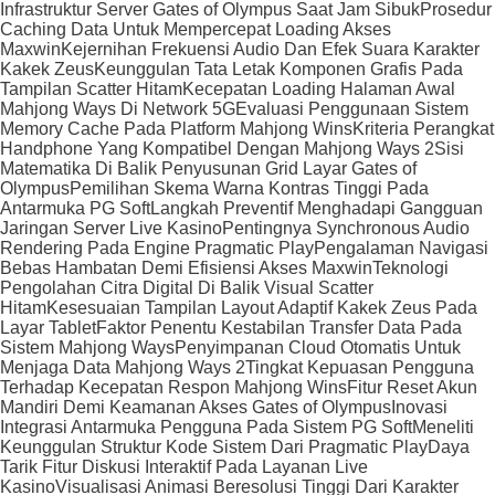
Infrastruktur Server Gates of Olympus Saat Jam Sibuk
Prosedur
Caching Data Untuk Mempercepat Loading Akses
Maxwin
Kejernihan Frekuensi Audio Dan Efek Suara Karakter
Kakek Zeus
Keunggulan Tata Letak Komponen Grafis Pada
Tampilan Scatter Hitam
Kecepatan Loading Halaman Awal
Mahjong Ways Di Network 5G
Evaluasi Penggunaan Sistem
Memory Cache Pada Platform Mahjong Wins
Kriteria Perangkat
Handphone Yang Kompatibel Dengan Mahjong Ways 2
Sisi
Matematika Di Balik Penyusunan Grid Layar Gates of
Olympus
Pemilihan Skema Warna Kontras Tinggi Pada
Antarmuka PG Soft
Langkah Preventif Menghadapi Gangguan
Jaringan Server Live Kasino
Pentingnya Synchronous Audio
Rendering Pada Engine Pragmatic Play
Pengalaman Navigasi
Bebas Hambatan Demi Efisiensi Akses Maxwin
Teknologi
Pengolahan Citra Digital Di Balik Visual Scatter
Hitam
Kesesuaian Tampilan Layout Adaptif Kakek Zeus Pada
Layar Tablet
Faktor Penentu Kestabilan Transfer Data Pada
Sistem Mahjong Ways
Penyimpanan Cloud Otomatis Untuk
Menjaga Data Mahjong Ways 2
Tingkat Kepuasan Pengguna
Terhadap Kecepatan Respon Mahjong Wins
Fitur Reset Akun
Mandiri Demi Keamanan Akses Gates of Olympus
Inovasi
Integrasi Antarmuka Pengguna Pada Sistem PG Soft
Meneliti
Keunggulan Struktur Kode Sistem Dari Pragmatic Play
Daya
Tarik Fitur Diskusi Interaktif Pada Layanan Live
Kasino
Visualisasi Animasi Beresolusi Tinggi Dari Karakter