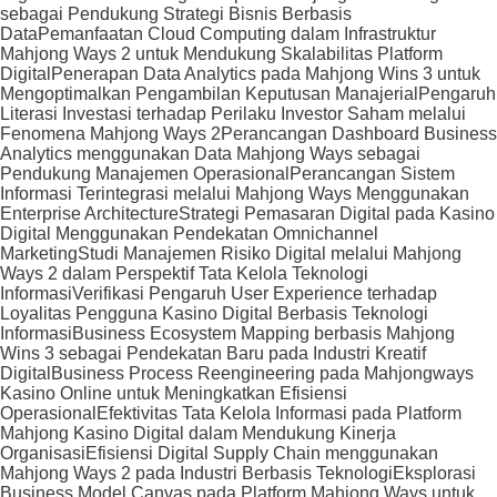
sebagai Pendukung Strategi Bisnis Berbasis
Data
Pemanfaatan Cloud Computing dalam Infrastruktur
Mahjong Ways 2 untuk Mendukung Skalabilitas Platform
Digital
Penerapan Data Analytics pada Mahjong Wins 3 untuk
Mengoptimalkan Pengambilan Keputusan Manajerial
Pengaruh
Literasi Investasi terhadap Perilaku Investor Saham melalui
Fenomena Mahjong Ways 2
Perancangan Dashboard Business
Analytics menggunakan Data Mahjong Ways sebagai
Pendukung Manajemen Operasional
Perancangan Sistem
Informasi Terintegrasi melalui Mahjong Ways Menggunakan
Enterprise Architecture
Strategi Pemasaran Digital pada Kasino
Digital Menggunakan Pendekatan Omnichannel
Marketing
Studi Manajemen Risiko Digital melalui Mahjong
Ways 2 dalam Perspektif Tata Kelola Teknologi
Informasi
Verifikasi Pengaruh User Experience terhadap
Loyalitas Pengguna Kasino Digital Berbasis Teknologi
Informasi
Business Ecosystem Mapping berbasis Mahjong
Wins 3 sebagai Pendekatan Baru pada Industri Kreatif
Digital
Business Process Reengineering pada Mahjongways
Kasino Online untuk Meningkatkan Efisiensi
Operasional
Efektivitas Tata Kelola Informasi pada Platform
Mahjong Kasino Digital dalam Mendukung Kinerja
Organisasi
Efisiensi Digital Supply Chain menggunakan
Mahjong Ways 2 pada Industri Berbasis Teknologi
Eksplorasi
Business Model Canvas pada Platform Mahjong Ways untuk