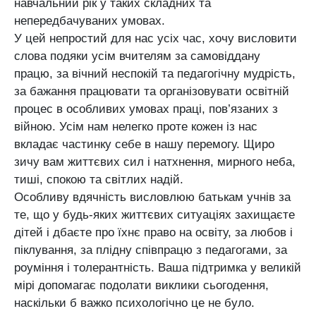
навчальний рік у таких складних та
непередбачуваних умовах.
У цей непростий для нас усіх час, хочу висловити
слова подяки усім вчителям за самовіддану
працю, за вічний неспокій та педагогічну мудрість,
за бажання працювати та організовувати освітній
процес в особливих умовах праці, пов’язаних з
війною. Усім нам нелегко проте кожен із нас
вкладає частинку себе в нашу перемогу. Щиро
зичу вам життєвих сил і натхнення, мирного неба,
тиші, спокою та світлих надій.
Особливу вдячність висловлюю батькам учнів за
те, що у будь-яких життєвих ситуаціях захищаєте
дітей і дбаєте про їхнє право на освіту, за любов і
піклування, за плідну співпрацю з педагогами, за
роуміння і толерантність. Ваша підтримка у великій
мірі допомагає подолати виклики сьогодення,
наскільки б важко психологічно це не було.