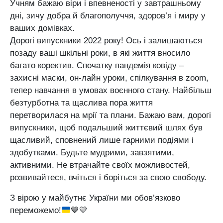
Учням бажаю віри і впевненості у завтрашньому
дні, зичу добра й благополуччя, здоров’я і миру у
ваших домівках.
Дорогі випускники 2022 року! Ось і залишаються
позаду ваші шкільні роки, в які життя вносило
багато коректив. Спочатку пандемія ковіду –
захисні маски, он-лайн уроки, спілкування в zoom,
тепер навчання в умовах воєнного стану. Найбільш
безтурботна та щаслива пора життя
перетворилася на мрії та плани. Бажаю вам, дорогі
випускники, щоб подальший життєвий шлях був
щасливий, сповнений лише гарними подіями і
здобутками. Будьте мудрими, завзятими,
активними. Не втрачайте своїх можливостей,
розвивайтеся, вчіться і боріться за свою свободу.
З вірою у майбутнє України ми обов’язково
переможемо!
💙
💛