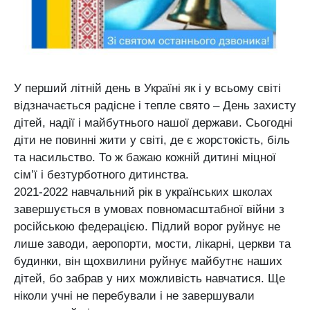
У перший літній день в Україні як і у всьому світі
відзначається радісне і тепле свято – День захисту
дітей, надії і майбутнього нашої держави. Сьогодні
діти не повинні жити у світі, де є жорстокість, біль
та насильство. То ж бажаю кожній дитині міцної
сім’ї і безтурботного дитинства.
2021-2022 навчальний рік в українських школах
завершується в умовах повномасштабної війни з
російською федерацією. Підлий ворог руйнує не
лише заводи, аеропорти, мости, лікарні, церкви та
будинки, він щохвилини руйнує майбутнє наших
дітей, бо забрав у них можливість навчатися. Ще
ніколи учні не перебували і не завершували